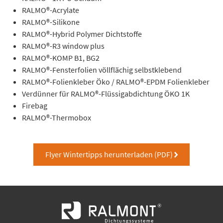
RALMO®-Acrylate
RALMO®-Silikone
RALMO®-Hybrid Polymer Dichtstoffe
RALMO®-R3 window plus
RALMO®-KOMP B1, BG2
RALMO®-Fensterfolien völlflächig selbstklebend
RALMO®-Folienkleber Öko / RALMO®-EPDM Folienkleber
Verdünner für RALMO®-Flüssigabdichtung ÖKO 1K
Firebag
RALMO®-Thermobox
Flyer Wintertipps herunterladen (PDF)
right