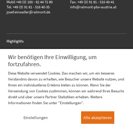
Mobil +49 (0) 160 - 92 44 72 80
Fax. +49 (0) 91 81 - 516 40-41
Tel. +49 (0) 91 81 - 516 40-35
info@ralmont-ptw-austria.at
josef.einwaller@ralmont.de
Highlights
RALMO - Anschlussflansch
Wir benötigen Ihre Einwilligung, um
RALMO - FBA complete
RALMO - UBS Unterbausystem
fortzufahren.
Quicklinks
Diese Website verwendet Cookies. Das machen wir, um ein besseres
Verständnis davon zu erhalten, wie Besucher unsere Website nutzen, und
Katalog
Ihnen ein individuelleres Erlebnis bieten zu können. Wenn Sie der
Referenzen
Prüfungen
Verwendung von Cookies zustimmen, können wir während Ihres Besuchs
direkt und über unsere Partner Statistiken erheben. Weitere
Informationen finden Sie unter "Einstellungen".
Über uns
Einstellungen
Alle akzeptieren
Jobs / Karriere