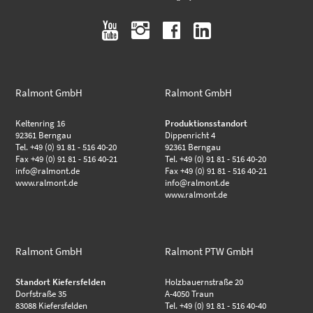
youtube
instagram
facebook
linkedin
Ralmont GmbH
Ralmont GmbH
Keltenring 16
Produktionsstandort
92361 Berngau
Dippenricht 4
Tel. +49 (0) 91 81 - 516 40-20
92361 Berngau
Fax +49 (0) 91 81 - 516 40-21
Tel. +49 (0) 91 81 - 516 40-20
info@ralmont.de
Fax +49 (0) 91 81 - 516 40-21
www.ralmont.de
info@ralmont.de
www.ralmont.de
Ralmont GmbH
Ralmont PTW GmbH
Standort Kiefersfelden
Holzbauernstraße 20
Dorfstraße 35
A-4050 Traun
83088 Kiefersfelden
Tel. +49 (0) 91 81 - 516 40-40