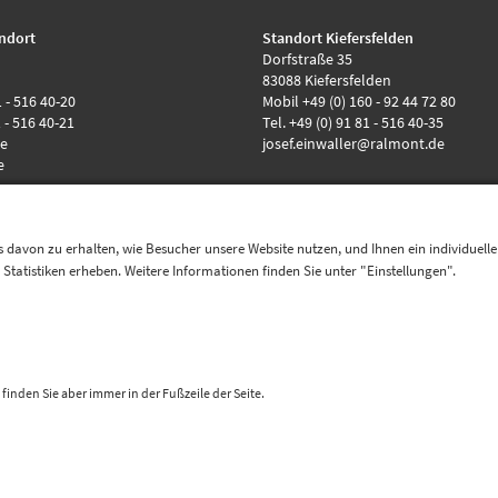
ndort
Standort Kiefersfelden
Dorfstraße 35
83088 Kiefersfelden
1 - 516 40-20
Mobil +49 (0) 160 - 92 44 72 80
1 - 516 40-21
Tel. +49 (0) 91 81 - 516 40-35
de
josef.einwaller@ralmont.de
e
 davon zu erhalten, wie Besucher unsere Website nutzen, und Ihnen ein individuell
tatistiken erheben. Weitere Informationen finden Sie unter "Einstellungen".
Quicklinks
Katalog
Referenzen
Prüfungen
finden Sie aber immer in der Fußzeile der Seite.
© 2026 RALMONT GmbH