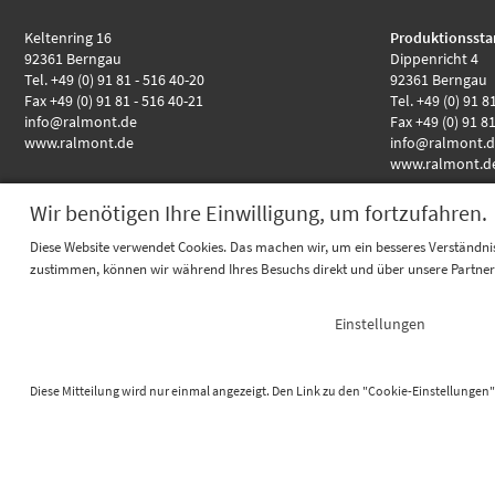
Keltenring 16
Produktionssta
92361 Berngau
Dippenricht 4
Tel. +49 (0) 91 81 - 516 40-20
92361 Berngau
Fax +49 (0) 91 81 - 516 40-21
Tel. +49 (0) 91 8
info@ralmont.de
Fax +49 (0) 91 8
www.ralmont.de
info@ralmont.
www.ralmont.d
Wir benötigen Ihre Einwilligung, um fortzufahren.
Diese Website verwendet Cookies. Das machen wir, um ein besseres Verständnis
zustimmen, können wir während Ihres Besuchs direkt und über unsere Partner S
Highlights
RALMO - Anschlussflansch
Einstellungen
RALMO - FBA complete
RALMO - UBS Unterbausystem
Diese Mitteilung wird nur einmal angezeigt. Den Link zu den "Cookie-Einstellungen" 