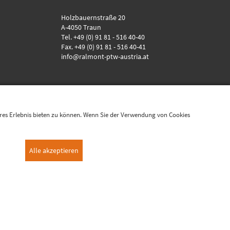
Holzbauernstraße 20
A-4050 Traun
Tel. +49 (0) 91 81 - 516 40-40
Fax. +49 (0) 91 81 - 516 40-41
info@ralmont-ptw-austria.at
eres Erlebnis bieten zu können. Wenn Sie der Verwendung von Cookies
Über uns
Alle akzeptieren
Jobs / Karriere
Impressum
Datenschutzerklärung
Cookie-Einstellungen
AGB