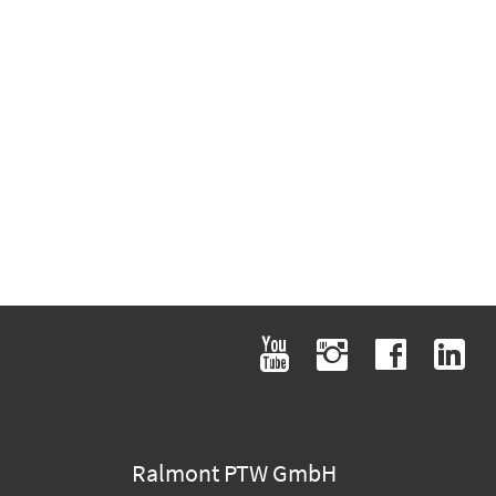
youtube
instagram
facebook
linkedin
Ralmont PTW GmbH