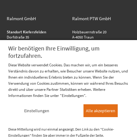
Ralmont GmbH
Ralmont PTW GmbH
Standort Kiefersfelden
Holzbauernstraße 20
Dorfstraße 35
A-4050 Traun
83088 Kiefersfelden
Tel. +49 (0) 91 81 - 516 40-40
Wir benötigen Ihre Einwilligung, um
Mobil +49 (0) 160 - 92 44 72 80
Fax. +49 (0) 91 81 - 516 40-41
Tel. +49 (0) 91 81 - 516 40-35
info@ralmont-ptw-austria.at
fortzufahren.
josef.einwaller@ralmont.de
Diese Website verwendet Cookies. Das machen wir, um ein besseres
Verständnis davon zu erhalten, wie Besucher unsere Website nutzen, und
Ihnen ein individuelleres Erlebnis bieten zu können. Wenn Sie der
Verwendung von Cookies zustimmen, können wir während Ihres Besuchs
Highlights
direkt und über unsere Partner Statistiken erheben. Weitere
Informationen finden Sie unter "Einstellungen".
RALMO - Anschlussflansch
RALMO - FBA complete
RALMO - UBS Unterbausystem
Einstellungen
Alle akzeptieren
Quicklinks
Katalog
Diese Mitteilung wird nur einmal angezeigt. Den Link zu den "Cookie-
Referenzen
Einstellungen" finden Sie aber immer in der Fußzeile der Seite.