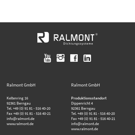
youtube
instagram
facebook
linkedin
Ralmont GmbH
Ralmont GmbH
Keltenring 16
Produktionsstandort
92361 Berngau
Dippenricht 4
Tel. +49 (0) 91 81 - 516 40-20
92361 Berngau
Fax +49 (0) 91 81 - 516 40-21
Tel. +49 (0) 91 81 - 516 40-20
info@ralmont.de
Fax +49 (0) 91 81 - 516 40-21
www.ralmont.de
info@ralmont.de
www.ralmont.de