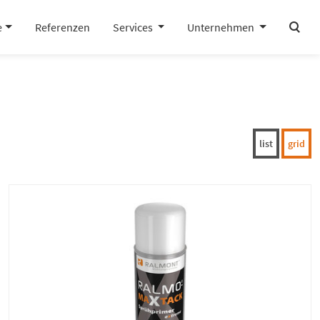
search
e
Referenzen
Services
Unternehmen
list
grid