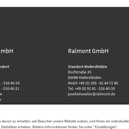
GmbH
Ralmont GmbH
ndort
Standort Kiefersfelden
Dorfstraße 35
83088 Kiefersfelden
1 - 516 40-20
Mobil +49 (0) 160 - 92 44 72 80
1 - 516 40-21
Tel. +49 (0) 91 81 - 516 40-35
de
josef.einwaller@ralmont.de
e
 davon zu erhalten, wie Besucher unsere Website nutzen, und Ihnen ein individuell
tatistiken erheben. Weitere Informationen finden Sie unter "Einstellungen".
Quicklinks