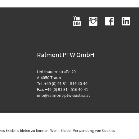
youtube
instagram
facebook
linkedin
Ralmont PTW GmbH
Holzbauernstraße 20
A-4050 Traun
Tel. +49 (0) 91 81 - 516 40-40
Fax. +49 (0) 91 81 - 516 40-41
info@ralmont-ptw-austria.at
eres Erlebnis bieten zu können. Wenn Sie der Verwendung von Cookies