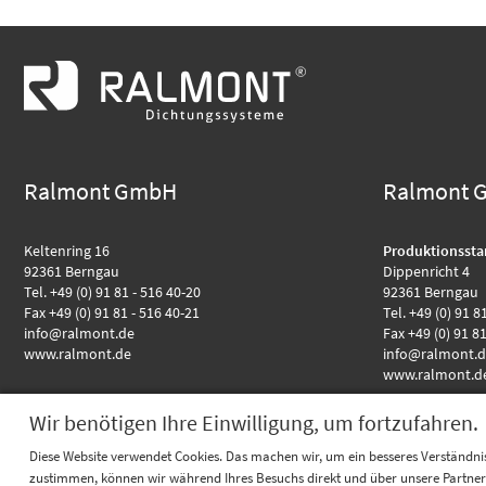
Ralmont GmbH
Ralmont 
Keltenring 16
Produktionssta
92361 Berngau
Dippenricht 4
Tel. +49 (0) 91 81 - 516 40-20
92361 Berngau
Fax +49 (0) 91 81 - 516 40-21
Tel. +49 (0) 91 8
info@ralmont.de
Fax +49 (0) 91 8
www.ralmont.de
info@ralmont.
www.ralmont.d
Wir benötigen Ihre Einwilligung, um fortzufahren.
Diese Website verwendet Cookies. Das machen wir, um ein besseres Verständnis
zustimmen, können wir während Ihres Besuchs direkt und über unsere Partner S
Highlights