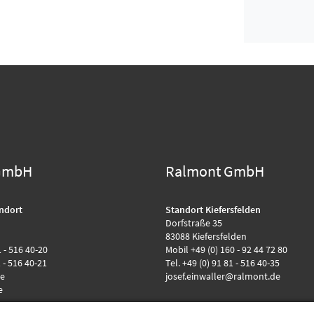
GmbH
Ralmont GmbH
ndort
Standort Kiefersfelden
Dorfstraße 35
83088 Kiefersfelden
1 - 516 40-20
Mobil +49 (0) 160 - 92 44 72 80
1 - 516 40-21
Tel. +49 (0) 91 81 - 516 40-35
de
josef.einwaller@ralmont.de
e