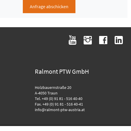
Anfrage abschicken
youtube
instagram
facebook
linkedin
Ralmont PTW GmbH
Holzbauernstraße 20
A-4050 Traun
Tel. +49 (0) 91 81 - 516 40-40
Fax. +49 (0) 91 81 - 516 40-41
info@ralmont-ptw-austria.at