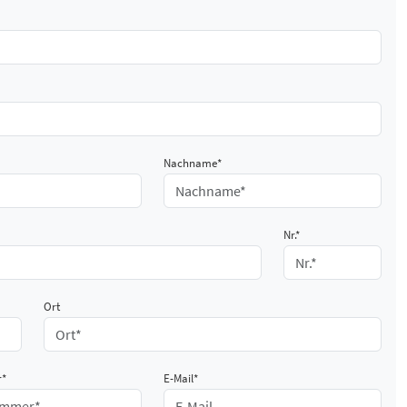
Nachname*
Nr.*
Ort
r*
E-Mail*