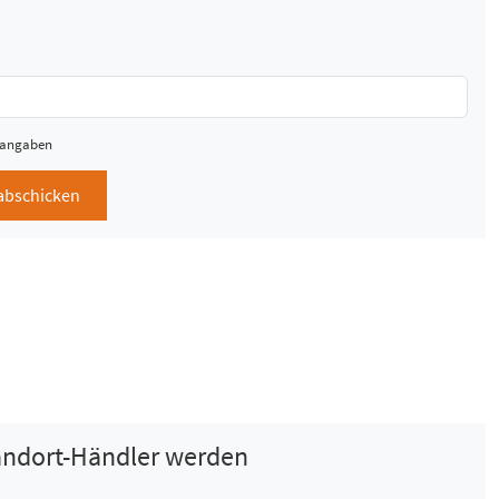
htangaben
abschicken
tandort-Händler werden