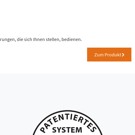
ungen, die sich Ihnen stellen, bedienen.
Zum Produkt
right