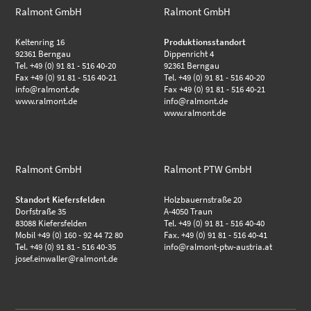
Ralmont GmbH
Ralmont GmbH
Keltenring 16
Produktionsstandort
92361 Berngau
Dippenricht 4
Tel. +49 (0) 91 81 - 516 40-20
92361 Berngau
Fax +49 (0) 91 81 - 516 40-21
Tel. +49 (0) 91 81 - 516 40-20
info@ralmont.de
Fax +49 (0) 91 81 - 516 40-21
www.ralmont.de
info@ralmont.de
www.ralmont.de
Ralmont GmbH
Ralmont PTW GmbH
Standort Kiefersfelden
Holzbauernstraße 20
Dorfstraße 35
A-4050 Traun
83088 Kiefersfelden
Tel. +49 (0) 91 81 - 516 40-40
Mobil +49 (0) 160 - 92 44 72 80
Fax. +49 (0) 91 81 - 516 40-41
Tel. +49 (0) 91 81 - 516 40-35
info@ralmont-ptw-austria.at
josef.einwaller@ralmont.de