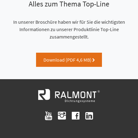
Alles zum Thema Top-Line
In unserer Broschüre haben wir für Sie die wichtigsten
Informationen zu unserer Produktlinie Top-Line
zusammengestellt.
Download (PDF 4,6 MB)
right
youtube
instagram
facebook
linkedin