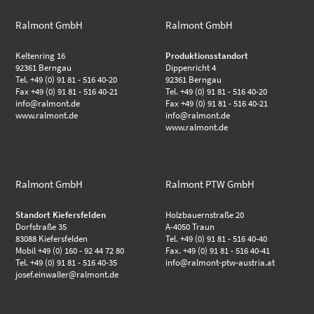
Ralmont GmbH
Ralmont GmbH
Keltenring 16
Produktionsstandort
92361 Berngau
Dippenricht 4
Tel. +49 (0) 91 81 - 516 40-20
92361 Berngau
Fax +49 (0) 91 81 - 516 40-21
Tel. +49 (0) 91 81 - 516 40-20
info@ralmont.de
Fax +49 (0) 91 81 - 516 40-21
www.ralmont.de
info@ralmont.de
www.ralmont.de
Ralmont GmbH
Ralmont PTW GmbH
Standort Kiefersfelden
Holzbauernstraße 20
Dorfstraße 35
A-4050 Traun
83088 Kiefersfelden
Tel. +49 (0) 91 81 - 516 40-40
Mobil +49 (0) 160 - 92 44 72 80
Fax. +49 (0) 91 81 - 516 40-41
Tel. +49 (0) 91 81 - 516 40-35
info@ralmont-ptw-austria.at
josef.einwaller@ralmont.de