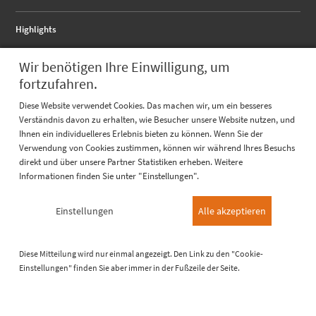
Highlights
RALMO - Anschlussflansch
Wir benötigen Ihre Einwilligung, um
RALMO - FBA complete
RALMO - UBS Unterbausystem
fortzufahren.
Quicklinks
Diese Website verwendet Cookies. Das machen wir, um ein besseres
Verständnis davon zu erhalten, wie Besucher unsere Website nutzen, und
Katalog
Ihnen ein individuelleres Erlebnis bieten zu können. Wenn Sie der
Referenzen
Prüfungen
Verwendung von Cookies zustimmen, können wir während Ihres Besuchs
direkt und über unsere Partner Statistiken erheben. Weitere
Informationen finden Sie unter "Einstellungen".
Über uns
Einstellungen
Alle akzeptieren
Jobs / Karriere
Diese Mitteilung wird nur einmal angezeigt. Den Link zu den "Cookie-
© 2026 RALMONT GmbH
Impressum
Datenschutzerklärung
Einstellungen" finden Sie aber immer in der Fußzeile der Seite.
Cookie-Einstellungen
AGB