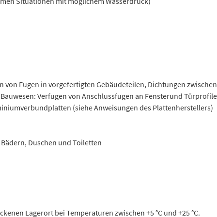
mmen Situationen mit möglichem Wasserdruck)
n von Fugen in vorgefertigten Gebäudeteilen, Dichtungen zwische
auwesen: Verfugen von Anschlussfugen an Fensterund Türprofile
niumverbundplatten (siehe Anweisungen des Plattenherstellers)
, Bädern, Duschen und Toiletten
ckenen Lagerort bei Temperaturen zwischen +5 °C und +25 °C.