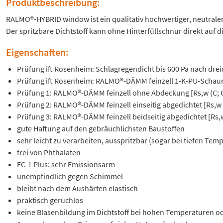
Produktbeschreibung:
RALMO®-HYBRID window ist ein qualitativ hochwertiger, neutraler
Der spritzbare Dichtstoff kann ohne Hinterfüllschnur direkt auf 
Eigenschaften:
Prüfung ift Rosenheim: Schlagregendicht bis 600 Pa nach d
Prüfung ift Rosenheim: RALMO®-DÄMM feinzell 1-K-PU-Schaum
Prüfung 1: RALMO®-DÄMM feinzell ohne Abdeckung [Rs,w (C; Ctr)
Prüfung 2: RALMO®-DÄMM feinzell einseitig abgedichtet [Rs,w (C;
Prüfung 3: RALMO®-DÄMM feinzell beidseitig abgedichtet [Rs,w (C
gute Haftung auf den gebräuchlichsten Baustoffen
sehr leicht zu verarbeiten, ausspritzbar (sogar bei tiefen Te
frei von Phthalaten
EC-1 Plus: sehr Emissionsarm
unempfindlich gegen Schimmel
bleibt nach dem Aushärten elastisch
praktisch geruchlos
keine Blasenbildung im Dichtstoff bei hohen Temperaturen od