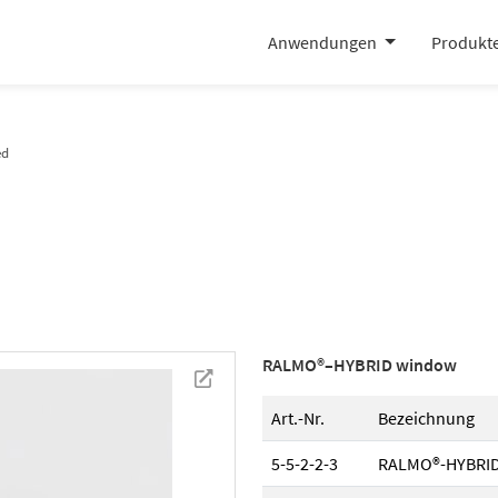
Anwendungen
Produkt
ed
RALMO®–HYBRID window
newtab
Art.-Nr.
Bezeichnung
5-5-2-2-3
RALMO®-HYBRID w