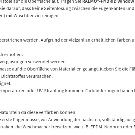
Pistole auf die Oberfläche auf. Tragen Sie
RALMO®-HYBRID window
en Sie darauf, dass keine Seifenlösung zwischen die Fugenkanten und
en) mit Waschbenzin reinigen.
berstrichen werden. Aufgrund der Vielzahl an erhältlichen Farben
ch erhöhen.
terverglasungen verwendet werden.
asse auf die Oberfläche von Materialien gelangt. Kleben Sie die Fl
 Dichtstoffes verursachen.
ignet.
Temperaturen oder UV-Strahlung kommen. Farbänderungen haben ke
. Naturstein da diese verfärben können.
erste Fugenmasse, vor Anwendung der nächsten, vollständig ausge
ialien, die Weichmacher freisetzen, wie z. B. EPDM, Neopren oder B