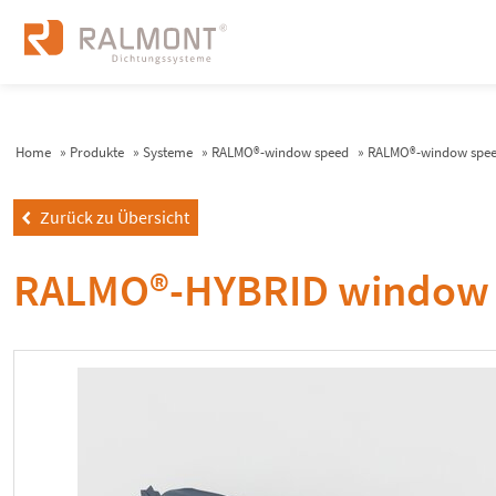
Home
»
Produkte
»
Systeme
»
RALMO®-window speed
»
RALMO®-window spe
Zurück zu Übersicht
left
RALMO®-HYBRID window