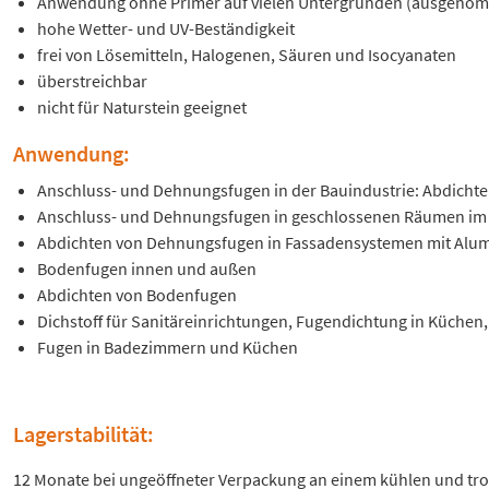
Anwendung ohne Primer auf vielen Untergründen (ausgeno
hohe Wetter- und UV-Beständigkeit
frei von Lösemitteln, Halogenen, Säuren und Isocyanaten
überstreichbar
nicht für Naturstein geeignet
Anwendung:
Anschluss- und Dehnungsfugen in der Bauindustrie: Abdichte
Anschluss- und Dehnungsfugen in geschlossenen Räumen im B
Abdichten von Dehnungsfugen in Fassadensystemen mit Alumi
Bodenfugen innen und außen
Abdichten von Bodenfugen
Dichstoff für Sanitäreinrichtungen, Fugendichtung in Küchen
Fugen in Badezimmern und Küchen
Lagerstabilität:
12 Monate bei ungeöffneter Verpackung an einem kühlen und tro