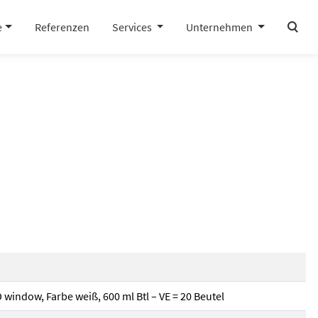
search
e
Referenzen
Services
Unternehmen
indow, Farbe weiß, 600 ml Btl – VE = 20 Beutel