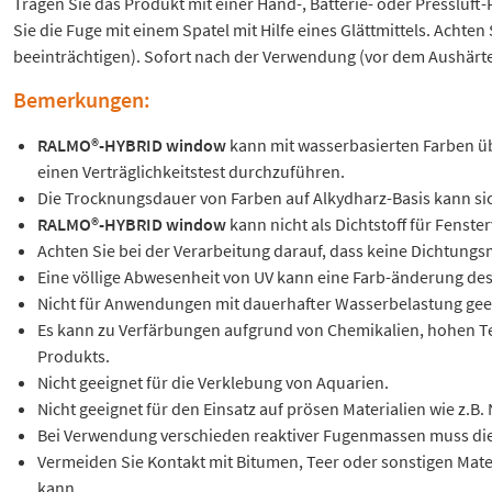
Tragen Sie das Produkt mit einer Hand-, Batterie- oder Pressluft-
Sie die Fuge mit einem Spatel mit Hilfe eines Glättmittels. Acht
beeinträchtigen). Sofort nach der Verwendung (vor dem Aushärt
Bemerkungen:
RALMO®-HYBRID window
kann mit wasserbasierten Farben ü
einen Verträglichkeitstest durchzuführen.
Die Trocknungsdauer von Farben auf Alkydharz-Basis kann si
RALMO®-HYBRID window
kann nicht als Dichtstoff für Fens
Achten Sie bei der Verarbeitung darauf, dass keine Dichtungsm
Eine völlige Abwesenheit von UV kann eine Farb-änderung des
Nicht für Anwendungen mit dauerhafter Wasserbelastung gee
Es kann zu Verfärbungen aufgrund von Chemikalien, hohen 
Produkts.
Nicht geeignet für die Verklebung von Aquarien.
Nicht geeignet für den Einsatz auf prösen Materialien wie z.B
Bei Verwendung verschieden reaktiver Fugenmassen muss die 
Vermeiden Sie Kontakt mit Bitumen, Teer oder sonstigen Mater
kann.