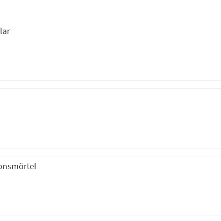
lar
ionsmörtel