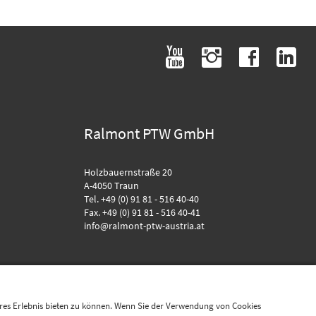
youtube
instagram
facebook
linkedin
Ralmont PTW GmbH
Holzbauernstraße 20
A-4050 Traun
Tel. +49 (0) 91 81 - 516 40-40
Fax. +49 (0) 91 81 - 516 40-41
info@ralmont-ptw-austria.at
eres Erlebnis bieten zu können. Wenn Sie der Verwendung von Cookies