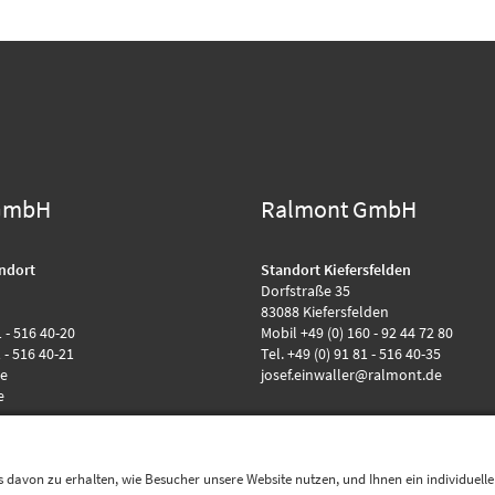
GmbH
Ralmont GmbH
ndort
Standort Kiefersfelden
Dorfstraße 35
83088 Kiefersfelden
1 - 516 40-20
Mobil +49 (0) 160 - 92 44 72 80
1 - 516 40-21
Tel. +49 (0) 91 81 - 516 40-35
de
josef.einwaller@ralmont.de
e
 davon zu erhalten, wie Besucher unsere Website nutzen, und Ihnen ein individuell