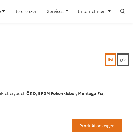
search
e
Referenzen
Services
Unternehmen
list
grid
nkleber, auch
ÖKO, EPDM Folienkleber
,
Montage-Fix
,
Produkt anzeigen