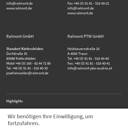
info@ralmont.de
Fax +49 (0) 91 81 - 516 40-21
www.ralmont.de
info@ralmont.de
www.ralmont.de
Ralmont GmbH
Ralmont PTW GmbH
Standort Kiefersfelden
Holzbauernstraße 20
Dorfstraße 35
A-4050 Traun
83088 Kiefersfelden
Tel. +49 (0) 91 81 - 516 40-40
Mobil +49 (0) 160 - 92 44 72 80
Fax. +49 (0) 91 81 - 516 40-41
Tel. +49 (0) 91 81 - 516 40-35
info@ralmont-ptw-austria.at
josef.einwaller@ralmont.de
Highlights
RALMO - Anschlussflansch
Wir benötigen Ihre Einwilligung, um
RALMO - FBA complete
RALMO - UBS Unterbausystem
fortzufahren.