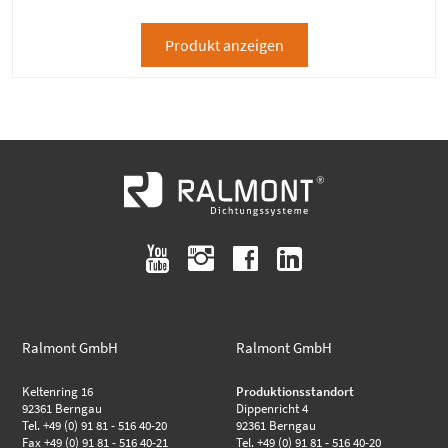
Produkt anzeigen
youtube
instagram
facebook
linkedin
Ralmont GmbH
Ralmont GmbH
Keltenring 16
Produktionsstandort
92361 Berngau
Dippenricht 4
Tel. +49 (0) 91 81 - 516 40-20
92361 Berngau
Fax +49 (0) 91 81 - 516 40-21
Tel. +49 (0) 91 81 - 516 40-20