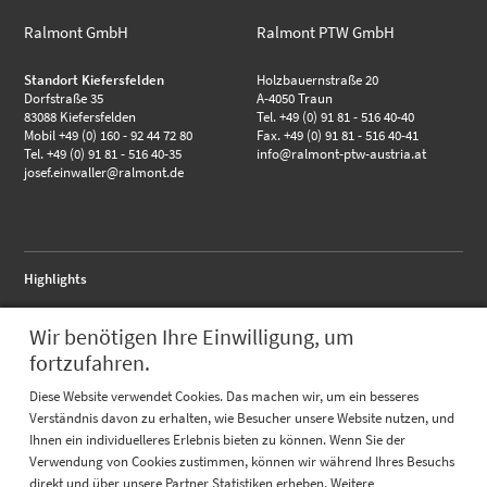
Ralmont GmbH
Ralmont PTW GmbH
Standort Kiefersfelden
Holzbauernstraße 20
Dorfstraße 35
A-4050 Traun
83088 Kiefersfelden
Tel. +49 (0) 91 81 - 516 40-40
Mobil +49 (0) 160 - 92 44 72 80
Fax. +49 (0) 91 81 - 516 40-41
Tel. +49 (0) 91 81 - 516 40-35
info@ralmont-ptw-austria.at
josef.einwaller@ralmont.de
Highlights
RALMO - Anschlussflansch
Wir benötigen Ihre Einwilligung, um
RALMO - FBA complete
RALMO - UBS Unterbausystem
fortzufahren.
Quicklinks
Diese Website verwendet Cookies. Das machen wir, um ein besseres
Verständnis davon zu erhalten, wie Besucher unsere Website nutzen, und
Katalog
Ihnen ein individuelleres Erlebnis bieten zu können. Wenn Sie der
Referenzen
Prüfungen
Verwendung von Cookies zustimmen, können wir während Ihres Besuchs
direkt und über unsere Partner Statistiken erheben. Weitere