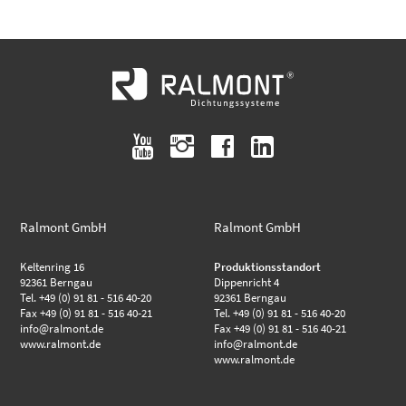
youtube
instagram
facebook
linkedin
Ralmont GmbH
Ralmont GmbH
Keltenring 16
Produktionsstandort
92361 Berngau
Dippenricht 4
Tel. +49 (0) 91 81 - 516 40-20
92361 Berngau
Fax +49 (0) 91 81 - 516 40-21
Tel. +49 (0) 91 81 - 516 40-20
info@ralmont.de
Fax +49 (0) 91 81 - 516 40-21
www.ralmont.de
info@ralmont.de
www.ralmont.de