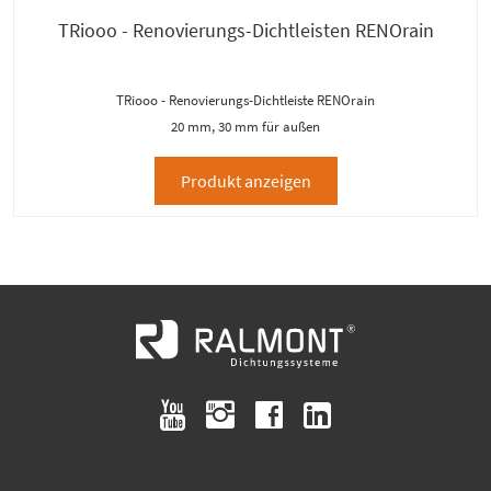
TRiooo - Renovierungs-Dichtleisten RENOrain
TRiooo - Renovierungs-Dichtleiste RENOrain
20 mm, 30 mm für außen
Produkt anzeigen
youtube
instagram
facebook
linkedin