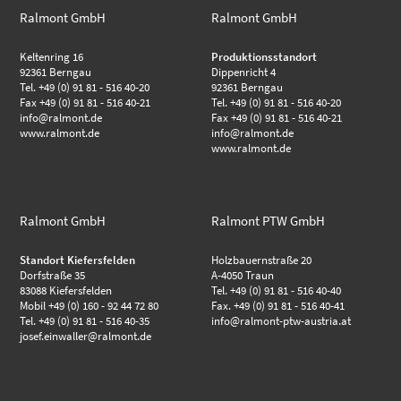
Ralmont GmbH
Ralmont GmbH
Keltenring 16
Produktionsstandort
92361 Berngau
Dippenricht 4
Tel. +49 (0) 91 81 - 516 40-20
92361 Berngau
Fax +49 (0) 91 81 - 516 40-21
Tel. +49 (0) 91 81 - 516 40-20
info@ralmont.de
Fax +49 (0) 91 81 - 516 40-21
www.ralmont.de
info@ralmont.de
www.ralmont.de
Ralmont GmbH
Ralmont PTW GmbH
Standort Kiefersfelden
Holzbauernstraße 20
Dorfstraße 35
A-4050 Traun
83088 Kiefersfelden
Tel. +49 (0) 91 81 - 516 40-40
Mobil +49 (0) 160 - 92 44 72 80
Fax. +49 (0) 91 81 - 516 40-41
Tel. +49 (0) 91 81 - 516 40-35
info@ralmont-ptw-austria.at
josef.einwaller@ralmont.de