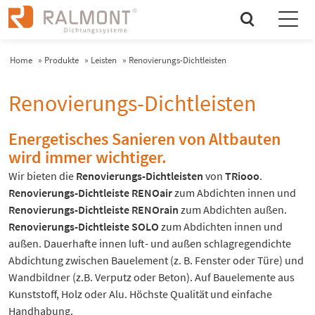
search
Home
»
Produkte
»
Leisten
»
Renovierungs-Dichtleisten
Renovierungs-Dichtleisten
Energetisches Sanieren von Altbauten
wird immer wichtiger.
Wir bieten die
Renovierungs-Dichtleisten
von
TRiooo
.
Renovierungs-Dichtleiste RENOair
zum Abdichten innen und
Renovierungs-Dichtleiste RENOrain
zum Abdichten außen.
Renovierungs-Dichtleiste SOLO
zum Abdichten innen und
außen. Dauerhafte innen luft- und außen schlagregendichte
Abdichtung zwischen Bauelement (z. B. Fenster oder Türe) und
Wandbildner (z.B. Verputz oder Beton). Auf Bauelemente aus
Kunststoﬀ, Holz oder Alu. Höchste Qualität und einfache
Handhabung.