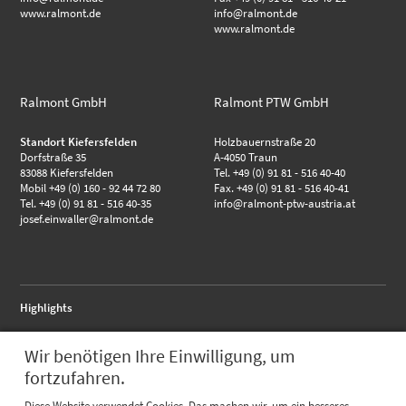
www.ralmont.de
info@ralmont.de
www.ralmont.de
Ralmont GmbH
Ralmont PTW GmbH
Standort Kiefersfelden
Holzbauernstraße 20
Dorfstraße 35
A-4050 Traun
83088 Kiefersfelden
Tel. +49 (0) 91 81 - 516 40-40
Mobil +49 (0) 160 - 92 44 72 80
Fax. +49 (0) 91 81 - 516 40-41
Tel. +49 (0) 91 81 - 516 40-35
info@ralmont-ptw-austria.at
josef.einwaller@ralmont.de
Highlights
RALMO - Anschlussflansch
Wir benötigen Ihre Einwilligung, um
RALMO - FBA complete
RALMO - UBS Unterbausystem
fortzufahren.
Quicklinks
Diese Website verwendet Cookies. Das machen wir, um ein besseres