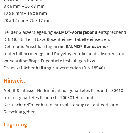
8 x 6 mm – 10 x 7 mm
12 x 8 mm – 15 x 8 mm
20 x 12 mm – 25 x 12 mm
Bei der Glasversiegelung
RALMO®-Vorlegeband
entsprechend
DIN 18545, Teil 3 bzw. Rosenheimer Tabelle einsetzen.
Dehn- und Anschlussfugen mit
RALMO®-Rundschnur
hinterfüllen oder ggf. mit Polyethylenfolie neutralisieren, um
vorschriftsmäßige Fugentiefe festzulegen bzw.
Dreiecksflächenhaftung zur vermeiden (DIN 18540).
Hinweis:
Abfall-Schlüssel-Nr. für nicht ausgehärtetes Produkt – 80410,
für ausgehärtetes Produkt – 200301 Hausmüll.
Kartuschen/Folienbeutel nur vollständig restentleert zum
Recycling geben.
Lagerung: