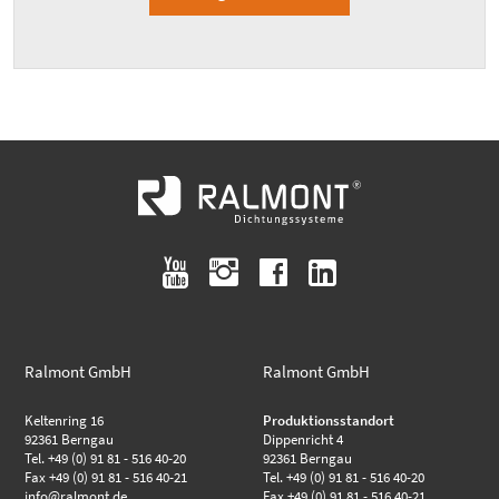
youtube
instagram
facebook
linkedin
Ralmont GmbH
Ralmont GmbH
Keltenring 16
Produktionsstandort
92361 Berngau
Dippenricht 4
Tel. +49 (0) 91 81 - 516 40-20
92361 Berngau
Fax +49 (0) 91 81 - 516 40-21
Tel. +49 (0) 91 81 - 516 40-20
info@ralmont.de
Fax +49 (0) 91 81 - 516 40-21