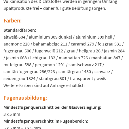
Vulkanisation des Dichtstoffes werden in geringem Umfang
Spaltprodukte frei – daher für gute Belüftung sorgen.
Farben:
Standardfarben:
altweiß 604 / aluminium 309 dunkel / aluminium 309 hell /
anemone 220 / bahamabeige 211 / caramel 279 / felsgrau 531 /
fugengrau 500 / fugenweiß 212 / grau / hellgrau 26 / jasmin 284
/ jasmin 668 / lichtgrau 132 / manhattan 726 / manhattan 847 /
mittelgrau 588 / pergamon 1291 / samtschwarz 217 /
sanitär/fugengrau 286/223 / sanitärgrau 1430 / schwarz /
seidengrau 1824 / staubgrau 501 / transparent / weiß
Weitere Farben sind auf Anfrage erhältlich
Fugenausbildung:
Mindestfugenquerschnitt bei der Glasversieglung:
3 x 5 mm
Mindestfugenquerschnitt im Fugenbereich:
5 x 5 mm – 7 x 5 mm