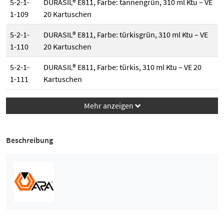
5-2-1-
DURASIL® E811, Farbe: tannengrün, 310 ml Ktu – VE
1-109
20 Kartuschen
5-2-1-
DURASIL® E811, Farbe: türkisgrün, 310 ml Ktu – VE
1-110
20 Kartuschen
5-2-1-
DURASIL® E811, Farbe: türkis, 310 ml Ktu – VE 20
1-111
Kartuschen
Mehr anzeigen
down
Beschreibung