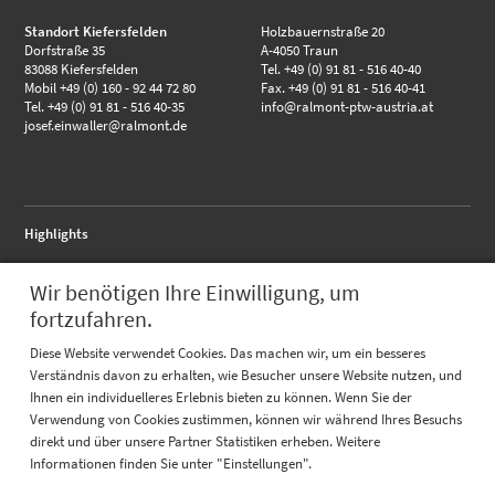
Standort Kiefersfelden
Holzbauernstraße 20
Dorfstraße 35
A-4050 Traun
83088 Kiefersfelden
Tel. +49 (0) 91 81 - 516 40-40
Mobil +49 (0) 160 - 92 44 72 80
Fax. +49 (0) 91 81 - 516 40-41
Tel. +49 (0) 91 81 - 516 40-35
info@ralmont-ptw-austria.at
josef.einwaller@ralmont.de
Highlights
RALMO - Anschlussflansch
Wir benötigen Ihre Einwilligung, um
RALMO - FBA complete
RALMO - UBS Unterbausystem
fortzufahren.
Quicklinks
Diese Website verwendet Cookies. Das machen wir, um ein besseres
Verständnis davon zu erhalten, wie Besucher unsere Website nutzen, und
Katalog
Ihnen ein individuelleres Erlebnis bieten zu können. Wenn Sie der
Referenzen
Prüfungen
Verwendung von Cookies zustimmen, können wir während Ihres Besuchs
direkt und über unsere Partner Statistiken erheben. Weitere
Informationen finden Sie unter "Einstellungen".