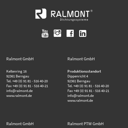
youtube
instagram
facebook
linkedin
Ralmont GmbH
Ralmont GmbH
Keltenring 16
Produktionsstandort
92361 Berngau
Dippenricht 4
Tel. +49 (0) 91 81 - 516 40-20
92361 Berngau
Fax +49 (0) 91 81 - 516 40-21
Tel. +49 (0) 91 81 - 516 40-20
info@ralmont.de
Fax +49 (0) 91 81 - 516 40-21
www.ralmont.de
info@ralmont.de
www.ralmont.de
Ralmont GmbH
Ralmont PTW GmbH