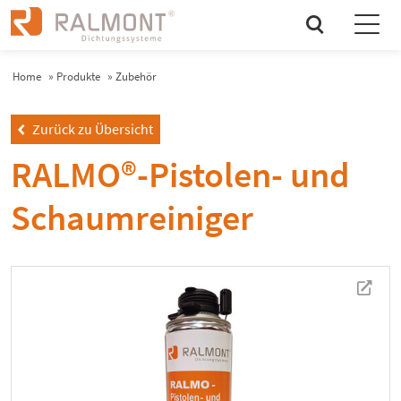
search
Home
»
Produkte
»
Zubehör
Zurück zu Übersicht
left
RALMO®-Pistolen- und
Schaumreiniger
newtab