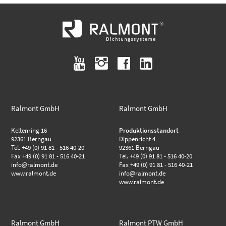
youtube
instagram
facebook
linkedin
Ralmont GmbH
Ralmont GmbH
Keltenring 16
Produktionsstandort
92361 Berngau
Dippenricht 4
Tel. +49 (0) 91 81 - 516 40-20
92361 Berngau
Fax +49 (0) 91 81 - 516 40-21
Tel. +49 (0) 91 81 - 516 40-20
info@ralmont.de
Fax +49 (0) 91 81 - 516 40-21
www.ralmont.de
info@ralmont.de
www.ralmont.de
Ralmont GmbH
Ralmont PTW GmbH