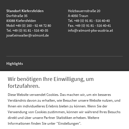
Standort Kiefersfelden
Holzbauernstraße 20
Dorfstraße 35
A-4050 Traun
83088 Kiefersfelden
Tel. +49 (0) 91 81 - 516 40-40
Mobil +49 (0) 160 - 92 44 72 80
Fax. +49 (0) 91 81 - 516 40-41
Tel. +49 (0) 91 81 - 516 40-35
info@ralmont-ptw-austria.at
josef.einwaller@ralmont.de
Highlights
RALMO - Anschlussflansch
Wir benötigen Ihre Einwilligung, um
RALMO - FBA complete
RALMO - UBS Unterbausystem
fortzufahren.
Quicklinks
Diese Website verwendet Cookies. Das machen wir, um ein besseres
Verständnis davon zu erhalten, wie Besucher unsere Website nutzen, und
Katalog
Ihnen ein individuelleres Erlebnis bieten zu können. Wenn Sie der
Referenzen
Prüfungen
Verwendung von Cookies zustimmen, können wir während Ihres Besuchs
direkt und über unsere Partner Statistiken erheben. Weitere
Informationen finden Sie unter "Einstellungen".