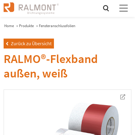
search
Home
»
Produkte
»
Fensteranschlussfolien
Zurück zu Übersicht
left
RALMO®-Flexband
außen, weiß
newtab