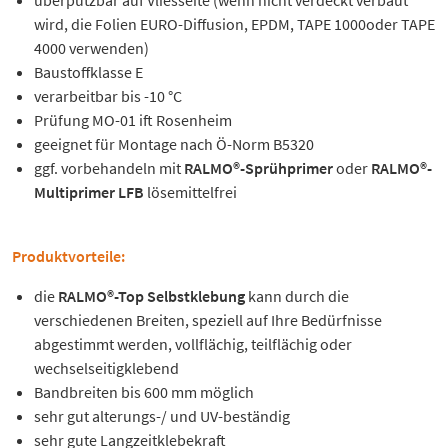
überputzbar auf Vliesseite (wenn nicht verdeckt verbaut
wird, die Folien EURO-Diffusion, EPDM, TAPE 1000oder TAPE
4000 verwenden)
Baustoffklasse E
verarbeitbar bis -10 °C
Prüfung MO-01 ift Rosenheim
geeignet für Montage nach Ö-Norm B5320
ggf. vorbehandeln mit
RALMO®-Sprühprimer
oder
RALMO®-
Multiprimer LFB
lösemittelfrei
Produktvorteile:
die
RALMO®-Top Selbstklebung
kann durch die
verschiedenen Breiten, speziell auf Ihre Bedürfnisse
abgestimmt werden, vollflächig, teilflächig oder
wechselseitigklebend
Bandbreiten bis 600 mm möglich
sehr gut alterungs-/ und UV-beständig
sehr gute Langzeitklebekraft