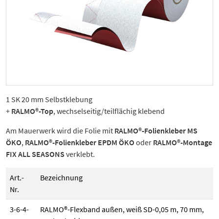
1 SK 20 mm Selbstklebung
+
RALMO®-Top
, wechselseitig/teilflächig klebend
Am Mauerwerk wird die Folie mit
RALMO®-Folienkleber MS
ÖKO
,
RALMO®-Folienkleber EPDM ÖKO
oder
RALMO®-Montage
FIX ALL SEASONS
verklebt.
Art.-
Bezeichnung
Nr.
3-6-4-
RALMO®-Flexband außen, weiß SD-0,05 m, 70 mm,