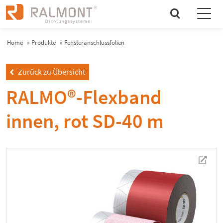
search
Home
»
Produkte
»
Fensteranschlussfolien
Zurück zu Übersicht
left
RALMO®-Flexband
innen, rot SD-40 m
newtab