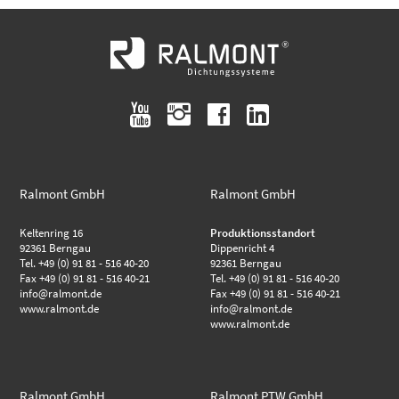
youtube
instagram
facebook
linkedin
Ralmont GmbH
Ralmont GmbH
Keltenring 16
Produktionsstandort
92361 Berngau
Dippenricht 4
Tel. +49 (0) 91 81 - 516 40-20
92361 Berngau
Fax +49 (0) 91 81 - 516 40-21
Tel. +49 (0) 91 81 - 516 40-20
info@ralmont.de
Fax +49 (0) 91 81 - 516 40-21
www.ralmont.de
info@ralmont.de
www.ralmont.de
Ralmont GmbH
Ralmont PTW GmbH