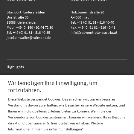
Standort Kiefersfelden
Holzbauernstraße 20
Dorfstraße 35
A-4050 Traun
83088 Kiefersfelden
Tel. +49 (0) 91 81 - 516 40-40
Mobil +49 (0) 160 - 92 44 72 80
Fax. +49 (0) 91 81 - 516 40-41
Tel. +49 (0) 91 81 - 516 40-35
info@ralmont-ptw-austria.at
josef.einwaller@ralmont.de
Highlights
RALMO - Anschlussflansch
Wir benötigen Ihre Einwilligung, um
RALMO - FBA complete
RALMO - UBS Unterbausystem
fortzufahren.
Quicklinks
Diese Website verwendet Cookies. Das machen wir, um ein besseres
Verständnis davon zu erhalten, wie Besucher unsere Website nutzen, und
Katalog
Ihnen ein individuelleres Erlebnis bieten zu können. Wenn Sie der
Referenzen
Prüfungen
Verwendung von Cookies zustimmen, können wir während Ihres Besuchs
direkt und über unsere Partner Statistiken erheben. Weitere
Informationen finden Sie unter "Einstellungen".