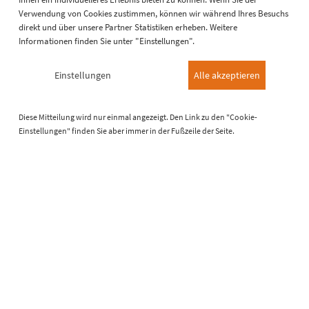
Produkt anzeigen
mail
Verwendung von Cookies zustimmen, können wir während Ihres Besuchs
direkt und über unsere Partner Statistiken erheben. Weitere
Informationen finden Sie unter "Einstellungen".
Einstellungen
Alle akzeptieren
Diese Mitteilung wird nur einmal angezeigt. Den Link zu den "Cookie-
Einstellungen" finden Sie aber immer in der Fußzeile der Seite.
RALMO®-Bitumenband