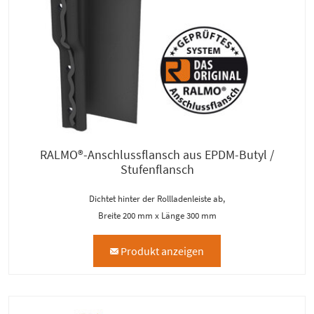
RALMO®-Anschlussflansch aus EPDM-Butyl /
Stufenflansch
Dichtet hinter der Rollladenleiste ab,
Breite 200 mm x Länge 300 mm
Produkt anzeigen
mail