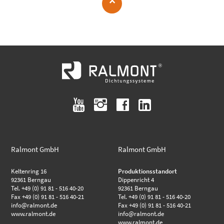
up
youtube
instagram
facebook
linkedin
Ralmont GmbH
Ralmont GmbH
Keltenring 16
Produktionsstandort
92361 Berngau
Dippenricht 4
Tel. +49 (0) 91 81 - 516 40-20
92361 Berngau
Fax +49 (0) 91 81 - 516 40-21
Tel. +49 (0) 91 81 - 516 40-20
info@ralmont.de
Fax +49 (0) 91 81 - 516 40-21
www.ralmont.de
info@ralmont.de
www.ralmont.de