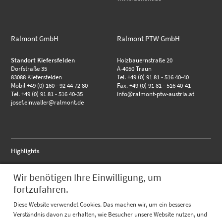
Ralmont GmbH
Ralmont PTW GmbH
Standort Kiefersfelden
Holzbauernstraße 20
Dorfstraße 35
A-4050 Traun
83088 Kiefersfelden
Tel. +49 (0) 91 81 - 516 40-40
Mobil +49 (0) 160 - 92 44 72 80
Fax. +49 (0) 91 81 - 516 40-41
Tel. +49 (0) 91 81 - 516 40-35
info@ralmont-ptw-austria.at
josef.einwaller@ralmont.de
Highlights
RALMO - Anschlussflansch
Wir benötigen Ihre Einwilligung, um
RALMO - FBA complete
RALMO - UBS Unterbausystem
fortzufahren.
Quicklinks
Diese Website verwendet Cookies. Das machen wir, um ein besseres
Verständnis davon zu erhalten, wie Besucher unsere Website nutzen, und
Katalog