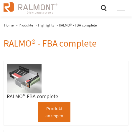
search
Home
»
Produkte
»
Highlights
»
RALMO® - FBA complete
RALMO® - FBA complete
RALMO®-FBA complete
Produkt
anzeigen