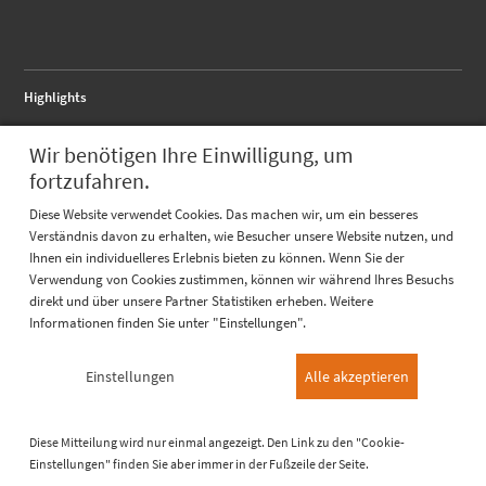
Highlights
RALMO - Anschlussflansch
Wir benötigen Ihre Einwilligung, um
RALMO - FBA complete
RALMO - UBS Unterbausystem
fortzufahren.
Quicklinks
Diese Website verwendet Cookies. Das machen wir, um ein besseres
Verständnis davon zu erhalten, wie Besucher unsere Website nutzen, und
Katalog
Ihnen ein individuelleres Erlebnis bieten zu können. Wenn Sie der
Referenzen
Prüfungen
Verwendung von Cookies zustimmen, können wir während Ihres Besuchs
direkt und über unsere Partner Statistiken erheben. Weitere
Informationen finden Sie unter "Einstellungen".
Über uns
Einstellungen
Alle akzeptieren
Jobs / Karriere
Diese Mitteilung wird nur einmal angezeigt. Den Link zu den "Cookie-
© 2026 RALMONT GmbH
Impressum
Datenschutzerklärung
Einstellungen" finden Sie aber immer in der Fußzeile der Seite.
Cookie-Einstellungen
AGB