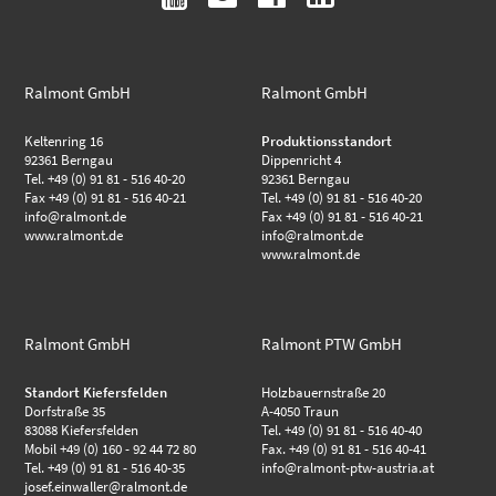
Ralmont GmbH
Ralmont GmbH
Keltenring 16
Produktionsstandort
92361 Berngau
Dippenricht 4
Tel. +49 (0) 91 81 - 516 40-20
92361 Berngau
Fax +49 (0) 91 81 - 516 40-21
Tel. +49 (0) 91 81 - 516 40-20
info@ralmont.de
Fax +49 (0) 91 81 - 516 40-21
www.ralmont.de
info@ralmont.de
www.ralmont.de
Ralmont GmbH
Ralmont PTW GmbH
Standort Kiefersfelden
Holzbauernstraße 20
Dorfstraße 35
A-4050 Traun
83088 Kiefersfelden
Tel. +49 (0) 91 81 - 516 40-40
Mobil +49 (0) 160 - 92 44 72 80
Fax. +49 (0) 91 81 - 516 40-41
Tel. +49 (0) 91 81 - 516 40-35
info@ralmont-ptw-austria.at
josef.einwaller@ralmont.de